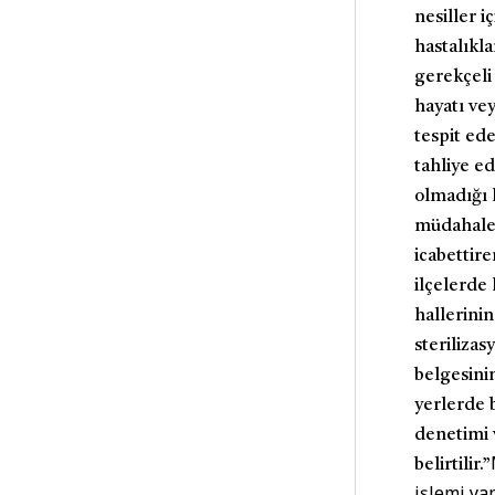
nesiller 
hastalıkl
gerekçeli 
hayatı ve
tespit ed
tahliye e
olmadığı 
müdahale 
icabettir
ilçelerde
hallerinin
sterilizas
belgesinin
yerlerde 
denetimi v
belirtilir.”
işlemi ya