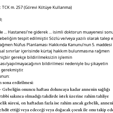
TCK m. 257 (Görevi Kötüye Kullanma)
:
de … Hastanesi’ne giderek … isimli doktorun muayenesi son
ebeliğim tespit edilmiştir. Sözlü ve/veya yazılı olarak talep 
ağmen Nüfus Planlaması Hakkında Kanunu’nun 5. maddesi
sal sınırlar içerisinde kürtaj hakkım bulunmasına rağmen
hiçbir gerekçe bildirilmeksizin işlemin
sı/yapılmayacağının bildirilmesi nedeniyle bu şikayetin
 gerekmiştir.
nunun:
n sona erdirilmesi:
–
Gebeliğin onuncu haftası doluncaya kadar annenin sağlığı
 tıbbi sakınca olmadığı takdirde istek üzerine rahim tahliye
lik süresi, on haftadan fazla ise rahim ancak gebelik, annen
tehdit ettiği veya edeceği veya doğacak çocuk ile onu takip e