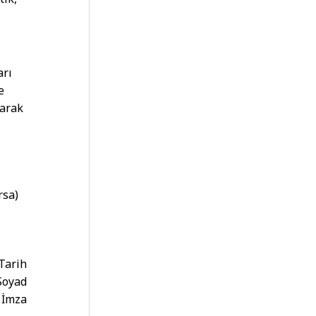
arı
e
larak
rsa)
Tarih
Soyad
İmza