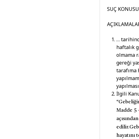
SUÇ KONUSU: 
AÇIKLAMALAR
… tarihin
haftalık g
olmama r
gereği ya
tarafıma 
yapılmama
yapılması
İlgili Ka
“Gebeliği
Madde 5 
açısından
edilir.
Gebe
hayatını 