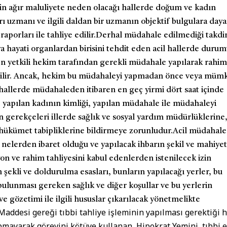
için ağır maluliyete neden olacağı hallerde doğum ve kadın
arı uzmanı ve ilgili daldan bir uzmanın objektif bulgulara day
raporları ile tahliye edilir.
Derhal müdahale edilmediği takdi
ya hayati organlardan birisini tehdit eden acil hallerde duru
en yetkili hekim tarafından gerekli müdahale yapılarak rahi
dilir. Ancak, hekim bu müdahaleyi yapmadan önce veya müm
hallerde müdahaleden itibaren en geç yirmi dört saat içinde
yapılan kadının kimliği, yapılan müdahale ile müdahaleyi
en gerekçeleri illerde sağlık ve sosyal yardım müdürlüklerine
 hükümet tabipliklerine bildirmeye zorunludur.
Acil müdahale
 nelerden ibaret olduğu ve yapılacak ihbarın şekil ve mahiyeti
yon ve rahim tahliyesini kabul edenlerden istenilecek izin
 şekli ve doldurulma esasları, bunların yapılacağı yerler, bu
bulunması gereken sağlık ve diğer koşullar ve bu yerlerin
e gözetimi ile ilgili hususlar çıkarılacak yönetmelikte
Maddesi gereği tıbbi tahliye işleminin yapılması gerektiği 
pmayarak görevini kötüye kullanan, Hipokrat Yemini, tıbbi e