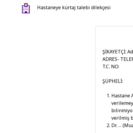
Hastaneye kürtaj talebi dilekçesi
ŞİKAYETÇİ: Ad
ADRES- TELE
T.C. NO:
ŞÜPHELİ:
Hastane A
verilemey
bilinmiyo
verilmiş b
Dr. … (Mu