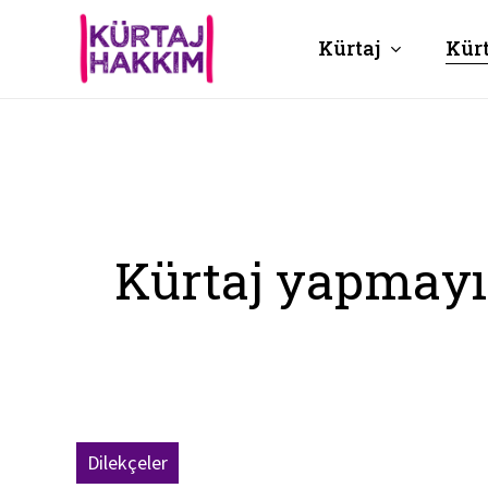
Skip
to
Kürtaj
Kür
main
content
Kürtaj yapmayı
Dilekçeler