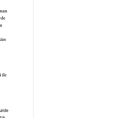
anan
rde
mu
m
kün
,
 ile
halde
tik,