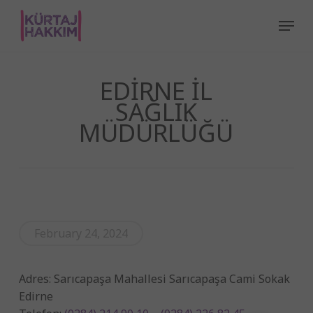
Skip
Menu
to
main
content
EDİRNE İL
SAĞLIK
MÜDÜRLÜĞÜ
February 24, 2024
Adres: Sarıcapaşa Mahallesi Sarıcapaşa Cami Sokak
Edirne