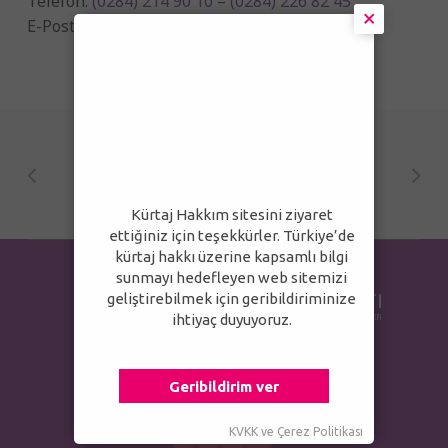
Telefon:
(0284) 214 90 10
–
(0284) 226 82 45
×
E-Posta:
edirne@saglik.gov.tr
Kürtaj Hakkım sitesini ziyaret
ettiğiniz için teşekkürler. Türkiye’de
kürtaj hakkı üzerine kapsamlı bilgi
sunmayı hedefleyen web sitemizi
geliştirebilmek için geribildiriminize
ihtiyaç duyuyoruz.
Geribildirim ver
KVKK
ve
Çerez Politikası