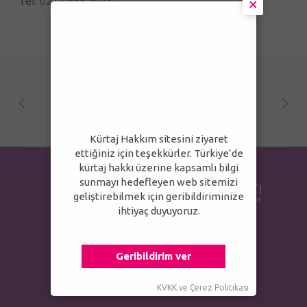
Tel:
0212 638 30 00
×
Kürtaj Hakkım sitesini ziyaret
ettiğiniz için teşekkürler. Türkiye’de
kürtaj hakkı üzerine kapsamlı bilgi
sunmayı hedefleyen web sitemizi
geliştirebilmek için geribildiriminize
ihtiyaç duyuyoruz.
Geribildirim ver
KVKK
ve
Çerez Politikası