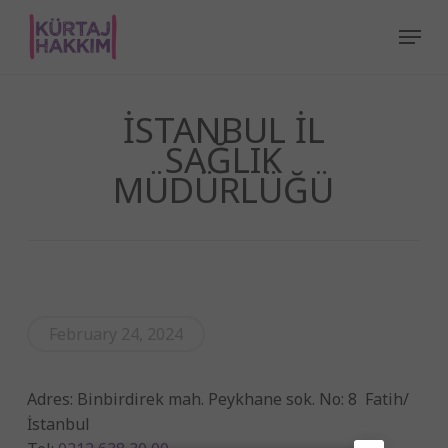
Skip
Menu
to
main
content
İSTANBUL İL
SAĞLIK
MÜDÜRLÜĞÜ
February 24, 2024
Adres:
Binbirdirek mah. Peykhane sok. No: 8 Fatih/
İstanbul